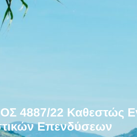
Σ 4887/22
Καθεστώς Ε
στικών Επενδύσεων