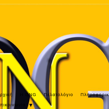
ρχική
H DNG
Πελατολόγιο
Πληροφορι
πικοινωνία