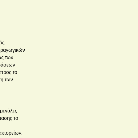
ός
παραγωγικών
ας των
δράσεων
 προς το
ση των
 μεγάλες
τασης το
ακτορείων,