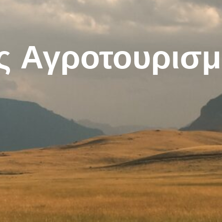
ς Αγροτουρισ