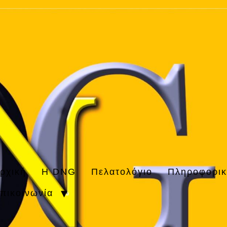
ρχική
H DNG
Πελατολόγιο
Πληροφορι
πικοινωνία