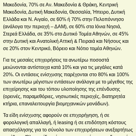
Μακεδονία, 70% σε Αν. Μακεδονία & Θράκη, Κεντρική
Μακεδονία, Δυτική Μακεδονία, Θεσσαλία, Ήπειρο, Δυτική
Ελλάδα και Ν. Αιγαίο, σε 60% ή 70% στην Πελοπόννησο
(ανάλογα την περιοχή – ΔΑΜ), σε 60% στα Ιόνια Νησιά,
Στερεά Ελλάδα, σε 35% στο Δυτικό Τομέα Αθηνών, σε 45%
στην Δυτική και Ανατολική Αττική & Πειραιά και Νήσους και
σε 20% στον Κεντρικό, Βόρειο και Νότιο τομέα Αθηνών.
Για τις μεσαίες επιχειρήσεις τα ανωτέρω ποσοστά
μειώνονται αντίστοιχα κατά 10% και για τις μεγάλες κατά
20%. Οι εντάσεις ενίσχυσης παρέχονται στο 80% και 100%
των ανωτέρω μέγιστων εντάσεων ανάλογα με το μέγεθος της
επιχείρησης και του τόπου υλοποίησης της επένδυσης
(ορεινές, παραμεθόριες, νησιωτικές περιοχές, διατηρητέα
κτήρια, επαναλειτουργία βιομηχανικών μονάδων).
Τα είδη ενίσχυσης αφορούν σε επιχορήγηση, ή σε
φορολογική απαλλαγή, ή leasing ή σε επιδότηση κόστους
απασχόλησης για το σύνολο των επιχειρήσεων ανεξαρτήτως