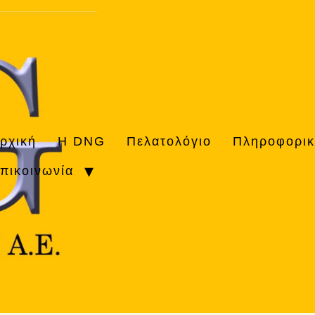
ρχική
H DNG
Πελατολόγιο
Πληροφορι
πικοινωνία