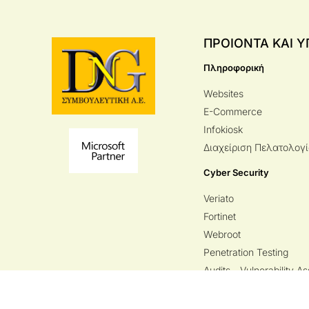
ΠΡΟΙΟΝΤΑ ΚΑΙ Υ
Πληροφορική
Websites
E-Commerce
Infokiosk
Διαχείριση Πελατολογ
Cyber Security
Veriato
Fortinet
Webroot
Penetration Testing
Audits - Vulnerability 
Copyright © DNG ΣΥΜΒΟΥΛΕΥΤΙΚΗ 2024
Η εταιρεία μας διαθέτει πιστοποίηση κατά τα πρότυπα EN/ISO 9001: 2015 και ISO/IEC 2