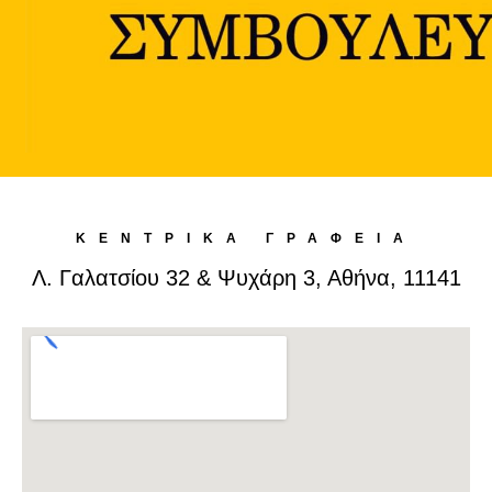
ΠΡΟΓΡΑΜΜΑ «Επιχειρώ έξυπνα στην Περιφέρεια Θεσσαλίας»
ΠΡΟΓΡΑΜΜΑ «Επιχειρώ έξυπνα στην Περιφέρεια Θεσσαλίας»
ΚΕΝΤΡΙΚΑ ΓΡΑΦΕΙΑ
Λ. Γαλατσίου 32 & Ψυχάρη 3, Αθήνα, 11141