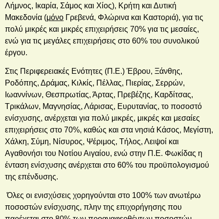
Λήμνος, Ικαρία, Σάμος και Χίος), Κρήτη και Δυτική
Μακεδονία (
μόνο
Γρεβενά, Φλώρινα και Καστοριά), για τις
πολύ μικρές και μικρές επιχειρήσεις 70% για τις μεσαίες,
ενώ για τις μεγάλες επιχειρήσεις στο 60% του συνολικού
έργου.
Στις Περιφερειακές Ενότητες (Π.Ε.) Έβρου, Ξάνθης,
Ροδόπης, Δράμας, Κιλκίς, Πέλλας, Πιερίας, Σερρών,
Ιωαννίνων, Θεσπρωτίας, Άρτας, Πρεβέζης, Καρδίτσας,
Τρικάλων, Μαγνησίας, Λάρισας, Ευρυτανίας, το ποσοστό
ενίσχυσης, ανέρχεται για πολύ μικρές, μικρές και μεσαίες
επιχειρήσεις στο 70%, καθώς και στα νησιά Κάσος, Μεγίστη,
Χάλκη, Σύμη, Νίσυρος, Ψέριμος, Τήλος, Λειψοί και
Αγαθονήσι του Νοτίου Αιγαίου, ενώ στην Π.Ε. Φωκίδας η
ένταση ενίσχυσης ανέρχεται στο 60% του προϋπολογισμού
της επένδυσης.
Όλες οι ενισχύσεις χορηγούνται στο 100% των ανωτέρω
ποσοστών ενίσχυσης, πλην της επιχορήγησης που
παρέχεται στο 80% των προαναφερθέντων ποσοστών.