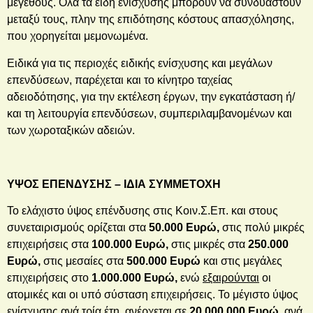
μεγέθους. Όλα τα είδη ενίσχυσης μπορούν να συνδυαστούν
μεταξύ τους, πλην της επιδότησης κόστους απασχόλησης,
που χορηγείται μεμονωμένα.
Ειδικά για τις περιοχές ειδικής ενίσχυσης και μεγάλων
επενδύσεων, παρέχεται και το κίνητρο ταχείας
αδειοδότησης, για την εκτέλεση έργων, την εγκατάσταση ή/
και τη λειτουργία επενδύσεων, συμπεριλαμβανομένων και
των χωροταξικών αδειών.
ΥΨΟΣ ΕΠΕΝΔΥΣΗΣ – ΙΔΙΑ ΣΥΜΜΕΤΟΧΗ
Το ελάχιστο ύψος επένδυσης στις Κοιν.Σ.Επ. και στους
συνεταιρισμούς ορίζεται στα
50.000 Ευρώ,
στις πολύ μικρές
επιχειρήσεις στα
100.000 Ευρώ,
στις μικρές στα
250.000
Ευρώ,
στις μεσαίες στα
500.000 Ευρώ
και στις μεγάλες
επιχειρήσεις στο
1.000.000 Ευρώ,
ενώ
εξαιρούνται
οι
ατομικές και οι υπό σύσταση επιχειρήσεις. Το μέγιστο ύψος
ενίσχυσης ανά τρία έτη, ανέρχεται σε
20.000.000 Ευρώ
, ανά