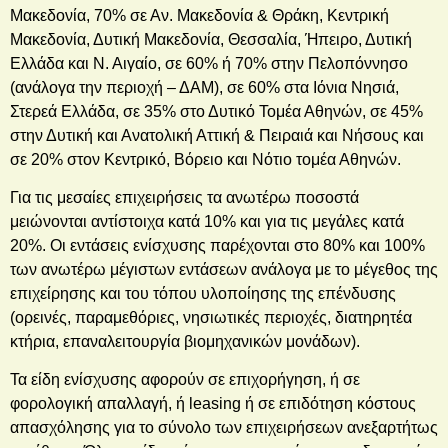
Μακεδονία, 70% σε Αν. Μακεδονία & Θράκη, Κεντρική
Μακεδονία, Δυτική Μακεδονία, Θεσσαλία, Ήπειρο, Δυτική
Ελλάδα και Ν. Αιγαίο, σε 60% ή 70% στην Πελοπόννησο
(ανάλογα την περιοχή – ΔΑΜ), σε 60% στα Ιόνια Νησιά,
Στερεά Ελλάδα, σε 35% στο Δυτικό Τομέα Αθηνών, σε 45%
στην Δυτική και Ανατολική Αττική & Πειραιά και Νήσους και
σε 20% στον Κεντρικό, Βόρειο και Νότιο τομέα Αθηνών.
Για τις μεσαίες επιχειρήσεις τα ανωτέρω ποσοστά
μειώνονται αντίστοιχα κατά 10% και για τις μεγάλες κατά
20%. Οι εντάσεις ενίσχυσης παρέχονται στο 80% και 100%
των ανωτέρω μέγιστων εντάσεων ανάλογα με το μέγεθος της
επιχείρησης και του τόπου υλοποίησης της επένδυσης
(ορεινές, παραμεθόριες, νησιωτικές περιοχές, διατηρητέα
κτήρια, επαναλειτουργία βιομηχανικών μονάδων).
Τα είδη ενίσχυσης αφορούν σε επιχορήγηση, ή σε
φορολογική απαλλαγή, ή leasing ή σε επιδότηση κόστους
απασχόλησης για το σύνολο των επιχειρήσεων ανεξαρτήτως