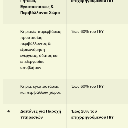
Γήπεδα,
επιχορηγούμενου Π/Υ
Εγκαταστάσεις &
Περιβάλλοντα Χώρο
Κτιριακές παρεμβάσεις
Έως 60% του Π/Υ
προστασίας
περιβάλλοντος &
εξοικονόμηση
ενέργειας, ύδατος και
επεξεργασίας
αποβλήτων
Κτίρια, εγκαταστάσεις
Έως 60% του Π/Υ
και περιβάλλων χώρος
4
Δαπάνες για Παροχή
Έως 20% του
Υπηρεσιών
επιχορηγούμενου Π/Υ