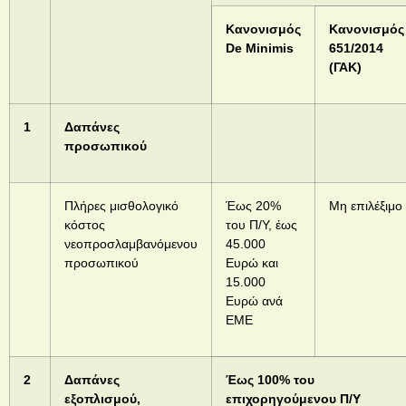
Κανονισμός
Κανονισμός
De
M
inimis
651/2014
(ΓΑΚ)
1
Δαπάνες
προσωπικού
Πλήρες μισθολογικό
Έως 20%
Μη επιλέξιμο
κόστος
του Π/Υ, έως
νεοπροσλαμβανόμενου
45.000
προσωπικού
Ευρώ και
15.000
Ευρώ ανά
ΕΜΕ
2
Δαπάνες
Έως 100% του
εξοπλισμού,
επιχορηγούμενου Π/Υ