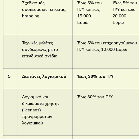
Σχεδιασμός
Έως 5% του
Έως 5% του
συσκευασίας, ετικέτας,
Π/Υ και έως
Π/Υ και έως
branding
15.000
20.000
Ευρώ
Ευρώ
Τεχνικές μελέτες
Έως 5% του επιχορηγούμενου
συνδεόμενες με το
Π/Υ και έως 10.000 Ευρώ
επενδυτικό σχέδιο
5
Δαπάνες λογισμικού
Έως 30% του Π/Υ
Λογισμικό και
Έως 30% του Π/Υ.
δικαιώματα χρήσης
(licenses)
προγραμμάτων
λογισμικού