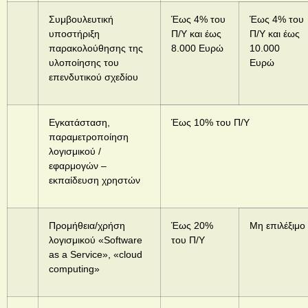
Συμβουλευτική
Έως 4% του
Έως 4% του
υποστήριξη
Π/Υ και έως
Π/Υ και έως
παρακολούθησης της
8.000 Ευρώ
10.000
υλοποίησης του
Ευρώ
επενδυτικού σχεδίου
Εγκατάσταση,
Έως 10% του Π/Υ
παραμετροποίηση
λογισμικού /
εφαρμογών –
εκπαίδευση χρηστών
Προμήθεια/χρήση
Έως 20%
Μη επιλέξιμο
λογισμικού «Software
του Π/Υ
as a Service», «cloud
computing»