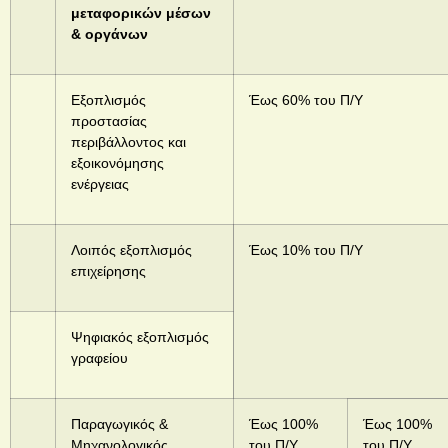
μεταφορικών μέσων
& οργάνων
Εξοπλισμός
Έως 60% του Π/Υ
προστασίας
περιβάλλοντος και
εξοικονόμησης
ενέργειας
Λοιπός εξοπλισμός
Έως 10% του Π/Υ
επιχείρησης
Ψηφιακός εξοπλισμός
γραφείου
Παραγωγικός &
Έως 100%
Έως 100%
Μηχανολογικός
του Π/Υ
του Π/Υ