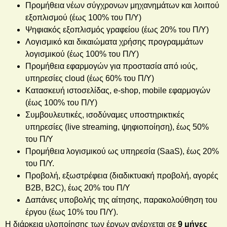
Προμήθεια νέων σύγχρονων μηχανημάτων και λοιπού
εξοπλισμού (έως 100% του Π/Υ)
Ψηφιακός εξοπλισμός γραφείου (έως 20% του Π/Υ)
Λογισμικό και δικαιώματα χρήσης προγραμμάτων
λογισμικού (έως 100% του Π/Υ)
Προμήθεια εφαρμογών για προστασία από ιούς,
υπηρεσίες
cloud
(έως 60% του Π/Υ)
Κατασκευή ιστοσελίδας, e-shop, mobile εφαρμογών
(έως 100% του Π/Υ)
Συμβουλευτικές, ισοδύναμες υποστηρικτικές
υπηρεσίες (
live
streaming
, ψηφιοποίηση), έως 50%
του Π/Υ
Προμήθεια λογισμικού ως υπηρεσία (SaaS), έως 20%
του Π/Υ.
Προβολή, εξωστρέφεια (διαδικτυακή προβολή, αγορές
B2B, B2C), έως 20% του Π/Υ
Δαπάνες υποβολής της αίτησης, παρακολούθηση του
έργου (έως 10% του Π/Υ).
Η διάρκεια υλοποίησης των έργων ανέρχεται σε
9 μήνες