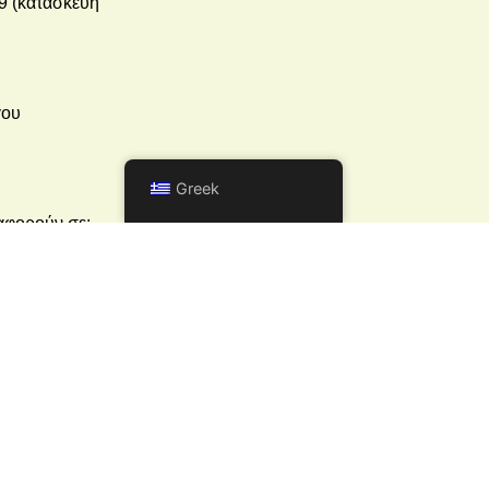
09 (κατασκευή
γου
Greek
αφορούν σε:
λεια), έως
00% του Π/Υ
e-shop,
υρώ