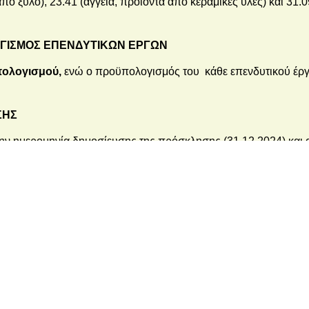
ό ξύλο), 23.41 (αγγεία, προϊόντα από κεραμικές ύλες) και 31.
ΟΓΙΣΜΟΣ ΕΠΕΝΔΥΤΙΚΩΝ ΕΡΓΩΝ
πολογισμού,
ενώ ο προϋπολογισμός του κάθε επενδυτικού έρ
ΣΗΣ
την ημερομηνία δημοσίευσης της πρόσκλησης (31.12.2024) και 
τός της επιχείρησης (συστήματα αποθήκευσης, κλαρκ, πυρασφά
ματα τηλεδιάσκεψης, ενσύρματα και ασύρματα δίκτυα), έως 1
χεδιασμού, ασφάλειας πληροφοριών), κατασκευή ιστοσελίδας, 
places
,
B
2
B
,
B
2
C
), έως 10.000 Ευρώ
, έως 5.000 Ευρώ
ριβαλλοντικής διαχείρισης, έως 10% του Π/Υ και έως 4.000 Ε