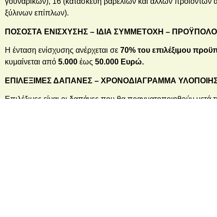
γουναρικών), 16 (κατασκευή βαρελιών και άλλων προϊόντων απ
ξύλινων επίπλων).
ΠΟΣΟΣΤΑ ΕΝΙΣΧΥΣΗΣ – ΙΔΙΑ ΣΥΜΜΕΤΟΧΗ – ΠΡΟΫΠΟΛ
Η ένταση ενίσχυσης ανέρχεται σε
70% του επιλέξιμου προϋ
κυμαίνεται από
5.000
έως
50.000 Ευρώ.
ΕΠΙΛΕΞΙΜΕΣ ΔΑΠΑΝΕΣ – ΧΡΟΝΟΔΙΑΓΡΑΜΜΑ ΥΛΟΠΟΙΗ
Επιλέξιμες είναι οι δαπάνες που θα πραγματοποιηθούν μετά 
Παραγωγικός εξοπλισμός (έως 50% του Π/Υ)
Λοιπός εξοπλισμός επιχείρησης και μεταφορικά μέσα εν
20% του Π/Υ
Ψηφιακός εξοπλισμός γραφείου (πολυμηχανήματα, συστή
Εφαρμογές βελτιστοποίησης (λογισμικά αποθήκευσης, σ
mobile εφαρμογών (έως 100% του Π/Υ)
Προβολή, εξωστρέφεια (διαδικτυακή προβολή,
e
–
market
Υπηρεσίες σχεδιασμού συσκευασίας, ετικέτας,
b
randing
Πιστοποίηση συστημάτων διασφάλισης ποιότητας και πε