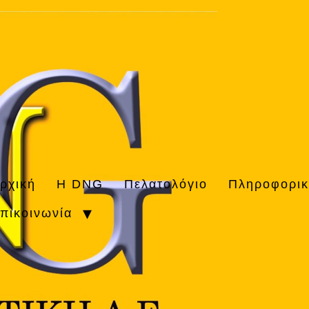
ρχική
H DNG
Πελατολόγιο
Πληροφορι
πικοινωνία