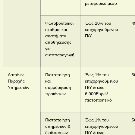
μεταφορικό μέσο
Φωτοβολταϊκοί
Έως 20% του
4
σταθμοί και
επιχορηγούμενου
συστήματα
Π/Υ
αποθήκευσης
για
αυτοπαραγωγή
Δαπάνες
Πιστοποίηση
Έως 1% του
5
Παροχής
και
επιχορηγούμενου
Υπηρεσιών
συμμόρφωση
Π/Υ & έως
προϊόντων
6.000Ευρώ/
πιστοποιητικό
Πιστοποίηση
Έως 1% του
5
υπηρεσιών &
επιχορηγούμενου
διαδικασιών
Π/Υ & έως