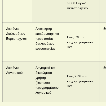
6.000 Ευρώ/
πιστοποιητικό
Δαπάνες
Απόκτησης
5
Διπλωμάτων
επικύρωσης και
Έως 5% του
Ευρεσιτεχνίας
προστασίας
επιχορηγούμενου
διπλωμάτων
Π/Υ
ευρεσιτεχνίας
Δαπάνες
Λογισμικό και
5
Λογισμικού
δικαιώματα
Έως 25% του
χρήσης
επιχορηγούμενου
(
licenses
)
Π/Υ
προγραμμάτων
λογισμικού