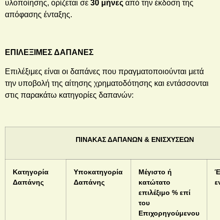
υλοποίησης, ορίζεται σε
30 μήνες
από την έκδοση της
απόφασης ένταξης.
ΕΠΙΛΕΞΙΜΕΣ ΔΑΠΑΝΕΣ
Επιλέξιμες είναι οι δαπάνες που πραγματοποιούνται μετά
την υποβολή της αίτησης χρηματοδότησης και εντάσσονται
στις παρακάτω κατηγορίες δαπανών:
ΠΙΝΑΚΑΣ
ΔΑΠΑΝΩΝ &
ΕΝΙΣΧΥΣΕΩΝ
Κατηγορία
Υποκατηγορία
Μέγιστο ή
Δαπάνης
Δαπάνης
κατώτατο
ε
επιλέξιμο % επί
του
Επιχορηγούμενου