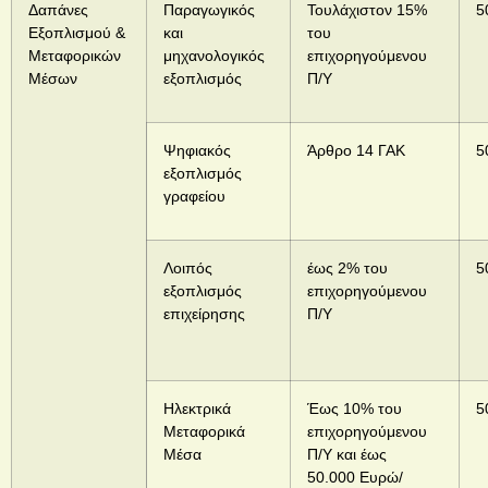
Δαπάνες
Παραγωγικός
Τουλάχιστον 15%
5
Εξοπλισμού &
και
του
Μεταφορικών
μ
ηχανολογικός
επιχορηγούμενου
Μέσων
ε
ξοπλισμός
Π/Υ
Ψηφιακός
Άρθρο 14 ΓΑΚ
5
εξοπλισμός
γραφείου
Λοιπός
έως 2% του
5
ε
ξοπλισμός
επιχορηγούμενου
επιχείρησης
Π/Υ
Ηλεκτρικά
Έως 10% του
5
Μεταφορικά
επιχορηγούμενου
Μέσα
Π/Υ και έως
50.000 Ευρώ/