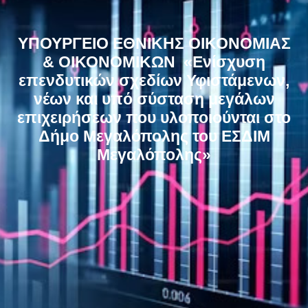
ΥΠΟΥΡΓΕΙΟ ΕΘΝΙΚΗΣ ΟΙΚΟΝΟΜΙΑΣ
& ΟΙΚΟΝΟΜΙΚΩΝ
«Ενίσχυση
επενδυτικών σχεδίων Υφιστάμενων,
νέων και υπό σύσταση μεγάλων
επιχειρήσεων που υλοποιούνται στο
Δήμο Μεγαλόπολης του ΕΣΔΙΜ
Μεγαλόπολης»