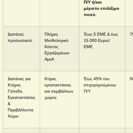
Π/Υ ή/και
μέγιστο επιλέξιμο
ποσό.
Δαπάνες
Πλήρες
Έως 5 ΕΜΕ & έως
7
προσωπικού
Μισθολογικό
15.000 Ευρώ/
Κόστος
ΕΜΕ
Εργαζομένων
ΑμεΑ
Δαπάνες για
Κτίρια,
Έως 45% του
5
Κτήρια,
εγκαταστάσεις
επιχορηγούμενου
Γήπεδα,
και περιβάλλων
Π/Υ
Εγκαταστάσεις
χώρος
&
Περιβάλλοντα
Χώρο