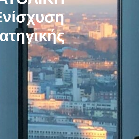
Ενίσχυση
ατηγικής