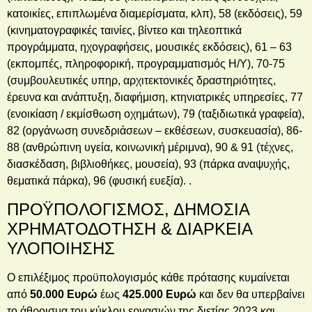
κατοικίες, επιπλωμένα διαμερίσματα, κλπ), 58 (εκδόσεις), 59
(κινηματογραφικές ταινίες, βίντεο και τηλεοπτικά
προγράμματα, ηχογραφήσεις, μουσικές εκδόσεις), 61 – 63
(εκπομπές, πληροφορική, προγραμματισμός Η/Υ), 70-75
(συμβουλευτικές υπηρ, αρχιτεκτονικές δραστηριότητες,
έρευνα και ανάπτυξη, διαφήμιση, κτηνιατρικές υπηρεσίες, 77
(ενοικίαση / εκμίσθωση οχημάτων), 79 (ταξιδιωτικά γραφεία),
82 (οργάνωση συνεδριάσεων – εκθέσεων, συσκευασία), 86-
88 (ανθρώπινη υγεία, κοινωνική μέριμνα), 90 & 91 (τέχνες,
διασκέδαση, βιβλιοθήκες, μουσεία), 93 (πάρκα αναψυχής,
θεματικά πάρκα), 96 (φυσική ευεξία). .
ΠΡΟΫΠΟΛΟΓΙΣΜΟΣ, ΔΗΜΟΣΙΑ
ΧΡΗΜΑΤΟΔΟΤΗΣΗ & ΔΙΑΡΚΕΙΑ
ΥΛΟΠΟΙΗΣΗΣ
Ο επιλέξιμος προϋπολογισμός κάθε πρότασης κυμαίνεται
από
50.000 Ευρώ
έως
425.000 Ευρώ
και δεν θα υπερβαίνει
το άθροισμα του κύκλου εργασιών της διετίας 2023 και