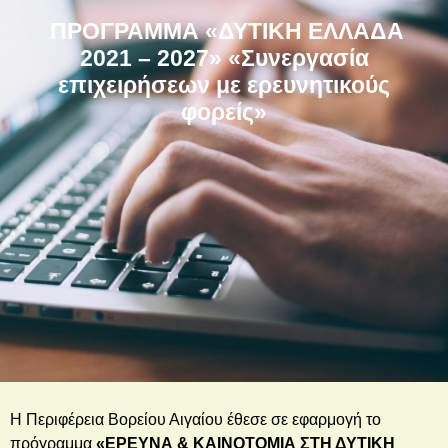
ΠΡΟΓΡΑΜΜΑ «ΔΥΤΙΚΗ ΕΛΛΑΔΑ
2021 – 2027» «Συνεργασία
επιχειρήσεων με ερευνητικούς
φορείς»
Η Περιφέρεια Βορείου Αιγαίου έθεσε σε εφαρμογή το
πρόγραμμα
«ΕΡΕΥΝΑ & ΚΑΙΝΟΤΟΜΙΑ ΣΤΗ ΔΥΤΙΚΗ