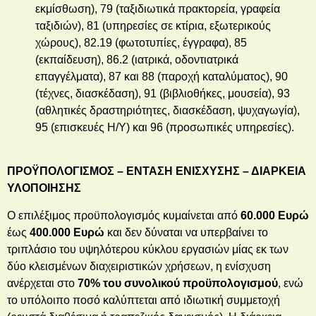
εκμίσθωση), 79 (ταξιδιωτικά πρακτορεία, γραφεία
ταξιδιών), 81 (υπηρεσίες σε κτίρια, εξωτερικούς
χώρους), 82.19 (φωτοτυπίες, έγγραφα), 85
(εκπαίδευση), 86.2 (ιατρικά, οδοντιατρικά
επαγγέλματα), 87 και 88 (παροχή καταλύματος), 90
(τέχνες, διασκέδαση), 91 (βιβλιοθήκες, μουσεία), 93
(αθλητικές δραστηριότητες, διασκέδαση, ψυχαγωγία),
95 (επισκευές Η/Υ) και 96 (προσωπικές υπηρεσίες).
ΠΡΟΫΠΟΛΟΓΙΣΜΟΣ – ΕΝΤΑΣΗ ΕΝΙΣΧΥΣΗΣ – ΔΙΑΡΚΕΙΑ
ΥΛΟΠΟΙΗΣΗΣ
Ο επιλέξιμος προϋπολογισμός κυμαίνεται από
60.000 Ευρώ
έως
400.000 Ευρώ
και δεν δύναται να υπερβαίνει το
τριπλάσιο του υψηλότερου κύκλου εργασιών μίας εκ των
δύο κλεισμένων διαχειριστικών χρήσεων, η ενίσχυση
ανέρχεται στο
70% του συνολικού προϋπολογισμού
, ενώ
το υπόλοιπο ποσό καλύπτεται από ιδιωτική συμμετοχή