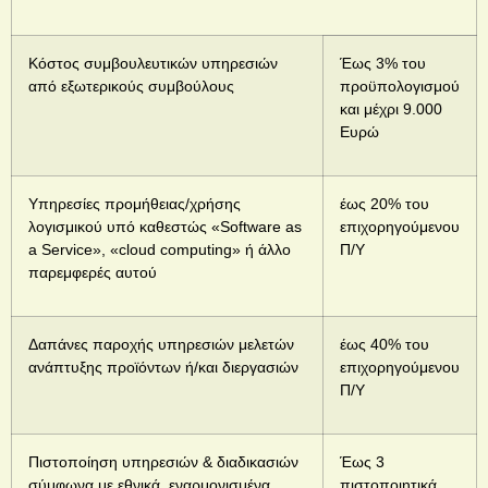
Κόστος συμβουλευτικών υπηρεσιών
Έως 3% του
από εξωτερικούς συμβούλους
προϋπολογισμού
και μέχρι 9.000
Ευρώ
Υπηρεσίες προμήθειας/χρήσης
έως 20% του
λογισμικού υπό καθεστώς «Software as
επιχορηγούμενου
a Service», «cloud computing» ή άλλο
Π/Υ
παρεμφερές αυτού
Δαπάνες παροχής υπηρεσιών μελετών
έως 40% του
ανάπτυξης προϊόντων ή/και διεργασιών
επιχορηγούμενου
Π/Υ
Πιστοποίηση υπηρεσιών & διαδικασιών
Έως 3
σύμφωνα με εθνικά, εναρμονισμένα
πιστοποιητικά